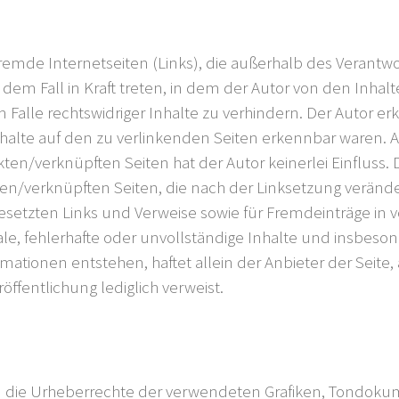
fremde Internetseiten (Links), die außerhalb des Verant
n dem Fall in Kraft treten, in dem der Autor von den Inha
alle rechtswidriger Inhalte zu verhindern. Der Autor erk
nhalte auf den zu verlinkenden Seiten erkennbar waren. A
ten/verknüpften Seiten hat der Autor keinerlei Einfluss. D
ten/verknüpften Seiten, die nach der Linksetzung veränder
setzten Links und Verweise sowie für Fremdeinträge in 
egale, fehlerhafte oder unvollständige Inhalte und insbes
ationen entstehen, haftet allein der Anbieter der Seite,
röffentlichung lediglich verweist.
onen die Urheberrechte der verwendeten Grafiken, Tondo