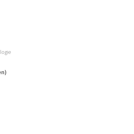
logie
en)