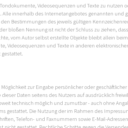
n, Tondokumente, Videosequenzen und Texte zu nutzen od
 Alle innerhalb des Internetangebotes genannten und gg
den Bestimmungen des jeweils gültigen Kennzeichenrech
der bloßen Nennung ist nicht der Schluss zu ziehen, dass
chte, vom Autor selbst erstellte Objekte bleibt allein beim
e, Videosequenzen und Texte in anderen elektronischen
gestattet.
 Möglichkeit zur Eingabe persönlicher oder geschäftliche
be dieser Daten seitens des Nutzers auf ausdrücklich frei
 soweit technisch möglich und zumutbar - auch ohne Ang
ms gestattet. Die Nutzung der im Rahmen des Impressu
chriften, Telefon- und Faxnummern sowie E-Mail-Adressen
t nicht gestattet. Rechtliche Schritte gegen die Versen