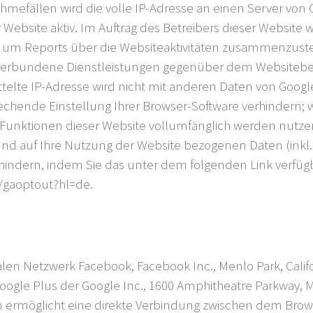
ahmefällen wird die volle IP-Adresse an einen Server von
er Website aktiv. Im Auftrag des Betreibers dieser Websit
 um Reports über die Websiteaktivitäten zusammenzuste
erbundene Dienstleistungen gegenüber dem Websitebet
ttelte IP-Adresse wird nicht mit anderen Daten von Goo
hende Einstellung Ihrer Browser-Software verhindern; wir
e Funktionen dieser Website vollumfänglich werden nutz
nd auf Ihre Nutzung der Website bezogenen Daten (inkl. 
rhindern, indem Sie das unter dem folgenden Link verfü
e/gaoptout?hl=de
.
len Netzwerk Facebook, Facebook Inc., Menlo Park, Califor
ogle Plus der Google Inc., 1600 Amphitheatre Parkway, Mo
ugin ermöglicht eine direkte Verbindung zwischen dem Br