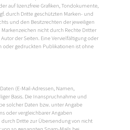
er auf lizenzfreie Grafiken, Tondokumente,
f. durch Dritte geschützten Marken- und
ts und den Besitzrechten der jeweiligen
 Markenzeichen nicht durch Rechte Dritter
 Autor der Seiten. Eine Vervielfältigung oder
 oder gedruckten Publikationen ist ohne
r Daten (E-Mail-Adressen, Namen,
williger Basis. Die Inanspruchnahme und
abe solcher Daten bzw. unter Angabe
ms oder vergleichbarer Angaben
 durch Dritte zur Übersendung von nicht
der von so genannten Spam-Mails bei